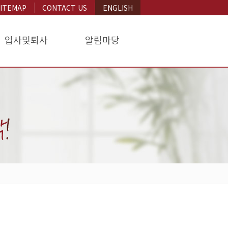
SITEMAP
CONTACT US
ENGLISH
입사및퇴사
알림마당
내
벌점안내
문의및상담
외빈숙소신청
찾아오시는길
교직원숙소신청