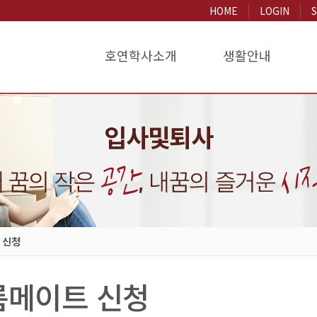
HOME
LOGIN
호연학사소개
생활안내
사생회공지사항
사생선발
증명서발급
수리해주세요
인사말
호연학사수칙
퇴사 및 귀가신청
FAQ
호연학사 연혁
전화안내
설문조사
환불/중도퇴사 신청
조직도
생활안내
서식자료실
시설안
상
입사및퇴사
신청
 신청
룸메이트 신청