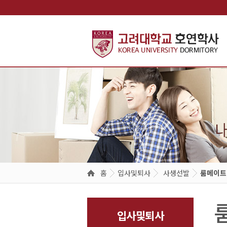
주메뉴 바로가기
본문 바로가기
입퇴사안내
공지사항
외부기관 대관
홈
입사및퇴사
사생선발
룸메이트
입사및퇴사