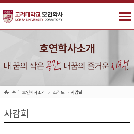
주메뉴 바로가기
본문 바로가기
호연학사소개
홈
호연학사소개
조직도
사감회
사감회